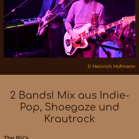
© Heinrich Hofmann
2 Bands! Mix aus Indie-
Pop, Shoegaze und
Krautrock
The BV’s