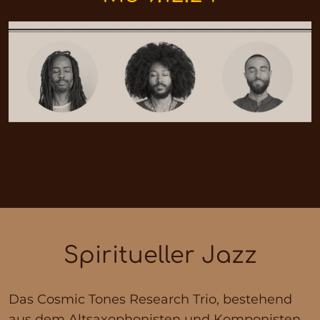
Spiritueller Jazz
Das Cosmic Tones Research Trio, bestehend
aus dem Altsaxophonisten und Komponisten