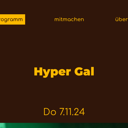
rogramm
mitmachen
übe
Hyper Gal
Do 7.11.24