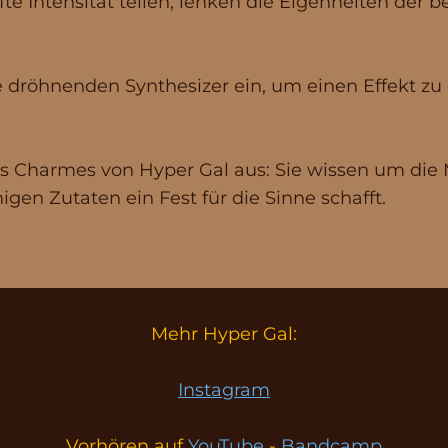
e Intensität teilen, lenken die Eigenheiten der b
e dröhnenden Synthesizer ein, um einen Effekt zu
des Charmes von Hyper Gal aus: Sie wissen um di
gen Zutaten ein Fest für die Sinne schafft.
Mehr Hyper Gal:
Instagram
Vorhören auf
YouTube
-
Bandcamp