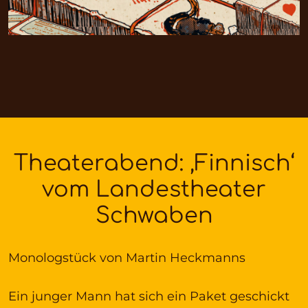
Theaterabend: ‚Finnisch‘
vom Landestheater
Schwaben
Monologstück von Martin Heckmanns
Ein junger Mann hat sich ein Paket geschickt