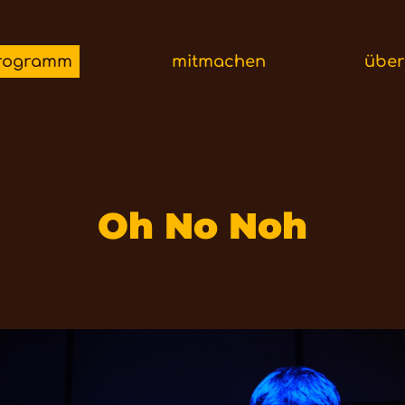
rogramm
mitmachen
übe
Oh No Noh